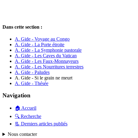
Dans cette section :
A. Gide - Voyage au Congo
A. Gide - La Porte étroite
A. Gide - La Symphonie pastorale
A. Gide - Les Caves du Vatican
A. Gide - Les Faux-Monnayeurs
A. Gide - Les Nourritures terrestres
A. Gide - Paludes
A. Gide - Si le grain ne meurt
A. Gide - Thésée
Navigation
🏠 Accueil
🔍 Recherche
📃 Derniers articles publiés
Nous contacter