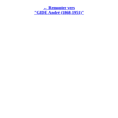
← Remonter vers
"GIDE André (1868-1951)"