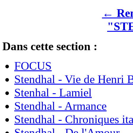
← Rem
"ST
Dans cette section :
FOCUS
Stendhal - Vie de Henri 
Stenhal - Lamiel
Stendhal - Armance
Stendhal - Chroniques it
Stendhal - De l'Amour